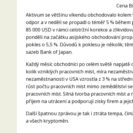
Cena Bi
Aktivum se většinu víkendu obchodovalo kolem 
odpor a v neděli se propadl o téměř 5 % během po
85 000 USD v rámci celotržní korekce a zlikvido
pondělí na začátku asijského obchodování propa
pokles o 5,5 %. Důvodů k poklesu je několik; tě
sazeb Bank of Japan.
Každý měsíc obchodníci po celém světě napjatě oč
kolik vzniklých pracovních míst, míra nezaměstn
nezaměstnanosti v USA vzrostla z 3 % na střední 
růst počtu pracovních míst mimo zemědělství se 
pracovních míst. Silná tvorba pracovních míst a
příjem na utrácení a podporují zisky firem a jeji
Další špatnou zprávou je tak i ztráta tempa, čímž
a všech kryptoměn.