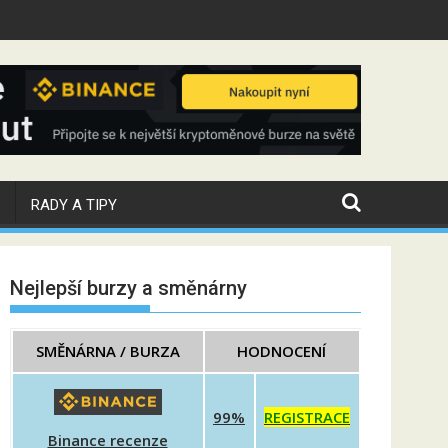
SD
Během víkendu cena Bitcoinu prud
RADY A TIPY
Nejlepší burzy a směnárny
SMĚNÁRNA / BURZA
HODNOCENÍ
99%
REGISTRACE
Binance recenze