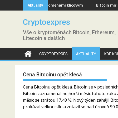
Skip
ro trh s kryptoměnami klíčovým
Bitcoin míří k nejhorší m
Aktuality
to
content
Cryptoexpres
Vše o kryptoměnách Bitcoin, Ethereum,
Litecoin a dalších
CRYPTOEXPRES
AKTUALITY
KDE KO
Cena Bitcoinu opět klesá
Cena Bitcoinu opět klesá. Bitcoin se v poslední
Bitcoin zaznamenal nejhorší měsíc tohoto roku a
měsíc se ztrátou 17,49 %. Nový týden zahájil Bit
prokázal velkou sílu a zotavil se nad úroveň 90 