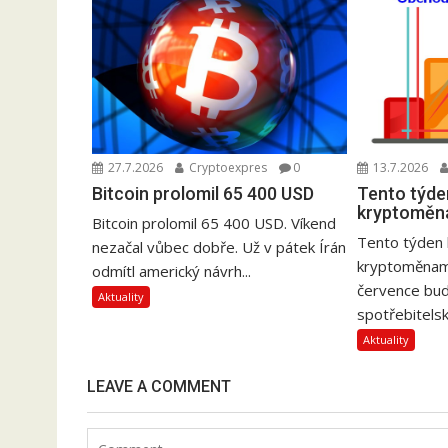
27.7.2026
Cryptoexpres
0
13.7.2026
Bitcoin prolomil 65 400 USD
Tento týde
kryptoměn
Bitcoin prolomil 65 400 USD. Víkend
Tento týden 
nezačal vůbec dobře. Už v pátek Írán
kryptoměnami
odmítl americký návrh...
července bud
Aktuality
spotřebitelsk
Aktuality
LEAVE A COMMENT