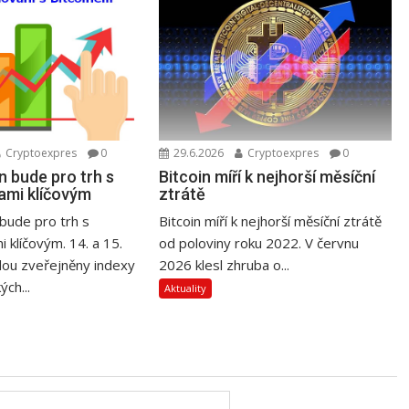
Cryptoexpres
0
29.6.2026
Cryptoexpres
0
n bude pro trh s
Bitcoin míří k nejhorší měsíční
ami klíčovým
ztrátě
bude pro trh s
Bitcoin míří k nejhorší měsíční ztrátě
 klíčovým. 14. a 15.
od poloviny roku 2022. V červnu
ou zveřejněny indexy
2026 klesl zhruba o...
ých...
Aktuality