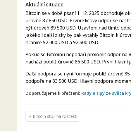
Aktuální situace
Bitcoin se v době psaní 1. 12. 2025 obchoduje 
úrovně 87 850 USD. První klíčový odpor se nac
být úroveň 89 500 USD. Uzavření nad tímto odp
Jakékoli další zisky by pak vytáhly Bitcoin k úr
hranice 92 000 USD a 92 500 USD.
Pokud se Bitcoinu nepodaří prolomit odpor na 8
nachází poblíž úrovně 86 500 USD. První hlavní 
Další podpora se nyní formuje poblíž úrovně 85 
podpoře na 83 500 USD. Hlavní podpora moment
Doporučujeme k přečtení:
Rady a tipy ze světa k
Navigace
Bitcoin stojí na rozcestí
pro
příspěvek