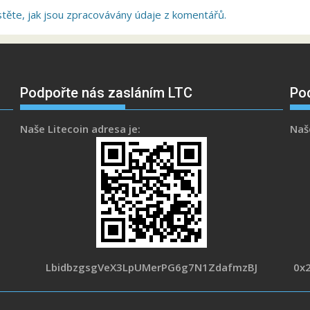
stěte, jak jsou zpracovávány údaje z komentářů.
Podpořte nás zasláním LTC
Po
Naše Litecoin adresa je:
Naš
LbidbzgsgVeX3LpUMerPG6g7N1ZdafmzBJ
0x