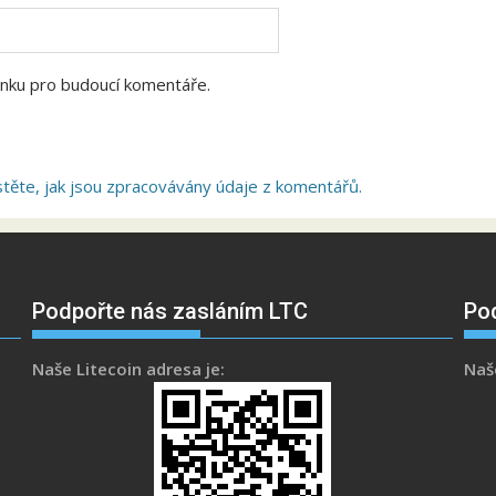
ánku pro budoucí komentáře.
stěte, jak jsou zpracovávány údaje z komentářů.
Podpořte nás zasláním LTC
Po
Naše Litecoin adresa je:
Naš