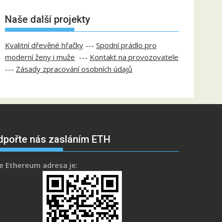
Naše další projekty
Kvalitní dřevěné hřačky
---
Spodní prádlo pro
moderní ženy i muže
---
Kontakt na provozovatele
---
Zásady zpracování osobních údajů
dpořte nás zasláním ETH
e Ethereum adresa je: