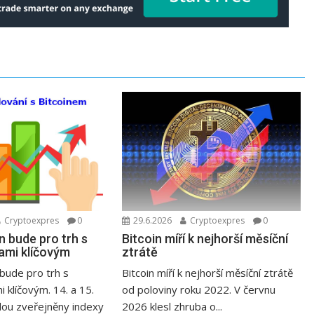
Cryptoexpres
0
29.6.2026
Cryptoexpres
0
n bude pro trh s
Bitcoin míří k nejhorší měsíční
ami klíčovým
ztrátě
bude pro trh s
Bitcoin míří k nejhorší měsíční ztrátě
 klíčovým. 14. a 15.
od poloviny roku 2022. V červnu
ou zveřejněny indexy
2026 klesl zhruba o...