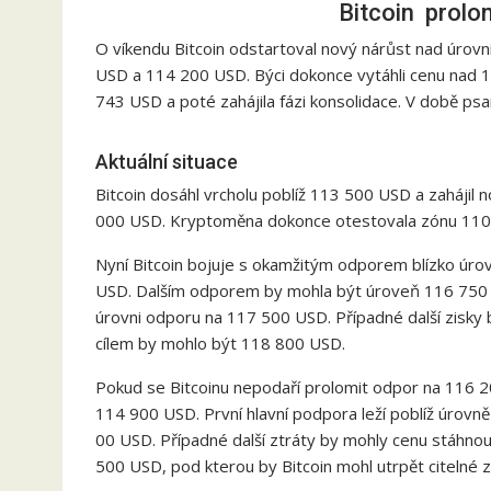
Bitcoin prolo
O víkendu Bitcoin odstartoval nový nárůst nad úrov
USD a 114 200 USD. Býci dokonce vytáhli cenu nad
743 USD a poté zahájila fázi konsolidace. V době ps
Aktuální situace
Bitcoin dosáhl vrcholu poblíž 113 500 USD a zahájil
000 USD. Kryptoměna dokonce otestovala zónu 110 
Nyní Bitcoin bojuje s okamžitým odporem blízko úro
USD. Dalším odporem by mohla být úroveň 116 750 
úrovni odporu na 117 500 USD. Případné další zisky
cílem by mohlo být 118 800 USD.
Pokud se Bitcoinu nepodaří prolomit odpor na 116 2
114 900 USD. První hlavní podpora leží poblíž úrovn
00 USD. Případné další ztráty by mohly cenu stáhno
500 USD, pod kterou by Bitcoin mohl utrpět citelné z