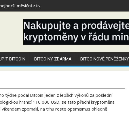
 ztrátě
Bitcoin je těsně pod 66 000 USD
UPIT BITCOIN
BITCOINY ZDARMA
BITCOINOVÉ PENĚŽENKY
ho týdne podal Bitcoin jeden z lepších výkonů za poslední
chologickou hranicí 110 000 USD, se tato přední kryptoměna
ed víkendem zpomalil, na trhu roste optimismus ohledně