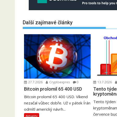
Další zajímavé články
27.7.2026
Cryptoexpres
0
13.7.2026
Bitcoin prolomil 65 400 USD
Tento týde
kryptoměn
Bitcoin prolomil 65 400 USD. Víkend
Tento týden 
nezačal vůbec dobře. Už v pátek Írán
kryptoměnami
odmítl americký návrh...
července bud
Aktuality