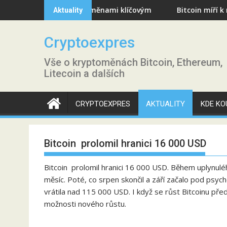
Skip
 s kryptoměnami klíčovým
Bitcoin míří k nejhorší měsíční
Aktuality
to
content
Cryptoexpres
Vše o kryptoměnách Bitcoin, Ethereum,
Litecoin a dalších
CRYPTOEXPRES
AKTUALITY
KDE KO
Bitcoin prolomil hranici 16 000 USD
Bitcoin prolomil hranici 16 000 USD. Během uplynulé
měsíc. Poté, co srpen skončil a září začalo pod psy
vrátila nad 115 000 USD. I když se růst Bitcoinu př
možnosti nového růstu.