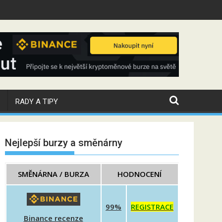
Během víkendu cena Bitcoinu prudce kle
RADY A TIPY
Nejlepší burzy a směnárny
SMĚNÁRNA / BURZA
HODNOCENÍ
99%
REGISTRACE
Binance recenze